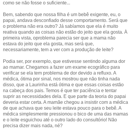
como se não fosse o suficiente...
Bem, sabendo que nossa filha é um bebê exigente, eu, o
papai, andava desconfiado desse comportamento. Será que
o problema não era outro? Já sabíamos que ela é muito
reativa quando as coisas não estão do jeito que ela gosta. À
primeira vista, oproblema parecia ser que a mama não
estava do jeito que ela gosta, mas será que,
necessariamente, tem a ver com a produção de leite?
Podia ser, por exemplo, que estivesse sentindo alguma dor
ao mamar. Chegamos a fazer um exame ecográfico para
verificar se ela tem problema de dor devido a refluxo. A
médica, ótima por sinal, nos mostrou que não tinha nada
disso, que a Laurinha está ótima e que essas coisas estão
na cabeça dos pais. Temos é que ter paciência e tentar
suprir as necessidades dela. E que parte da teoria do papai
deveria estar certa. A mamãe chegou a insistir com a médica
de que achava que seu leite estava pouco para o bebê. A
médica simplesmente pressionou o bico de uma das mamas
e o leite esguichou até o outro lado do consultório! Não
precisa dizer mais nada, né?