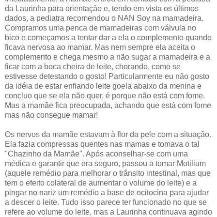
da Laurinha para orientação e, tendo em vista os últimos
dados, a pediatra recomendou o NAN Soy na mamadeira.
Compramos uma penca de mamadeiras com válvula no
bico e começamos a tentar dar a ela o complemento quando
ficava nervosa ao mamar. Mas nem sempre ela aceita o
complemento e chega mesmo a não sugar a mamadeira e a
ficar com a boca cheira de leite, chorando, como se
estivesse detestando o gosto! Particularmente eu não gosto
da idéia de estar enfiando leite goela abaixo da menina e
concluo que se ela não quer, é porque não está com fome.
Mas a mamãe fica preocupada, achando que está com fome
mas não consegue mamar!
Os nervos da mamãe estavam à flor da pele com a situação.
Ela fazia compressas quentes nas mamas e tomava o tal
"Chazinho da Mamãe". Após aconselhar-se com uma
médica e garantir que era seguro, passou a tomar Motilium
(aquele remédio para melhorar o trânsito intestinal, mas que
tem o efeito colateral de aumentar o volume do leite) e a
pingar no nariz um remédio a base de ocitocina para ajudar
a descer o leite. Tudo isso parece ter funcionado no que se
refere ao volume do leite, mas a Laurinha continuava agindo