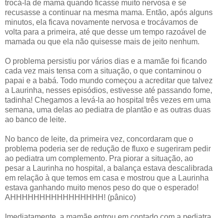
trocá-la de mama quando ficasse muito nervosa e se
recusasse a continuar na mesma mama. Então, após alguns
minutos, ela ficava novamente nervosa e trocávamos de
volta para a primeira, até que desse um tempo razoável de
mamada ou que ela não quisesse mais de jeito nenhum.
O problema persistiu por vários dias e a mamãe foi ficando
cada vez mais tensa com a situação, o que contaminou o
papai e a babá. Todo mundo começou a acreditar que talvez
a Laurinha, nesses episódios, estivesse até passando fome,
tadinha! Chegamos a levá-la ao hospital três vezes em uma
semana, uma delas ao pediatra de plantão e as outras duas
ao banco de leite.
No banco de leite, da primeira vez, concordaram que o
problema poderia ser de redução de fluxo e sugeriram pedir
ao pediatra um complemento. Pra piorar a situação, ao
pesar a Laurinha no hospital, a balança estava descalibrada
em relação à que temos em casa e mostrou que a Laurinha
estava ganhando muito menos peso do que o esperado!
AHHHHHHHHHHHHHHHH! (pânico)
Imediatamente, a mamãe entrou em contado com a pediatra