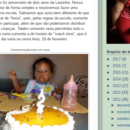
ro foi aniversário de dois anos da Laurinha. Nossa
rar de forma simples e resolvermos fazer uma
 na escola. Sabíamos que seria bem diferente do que
 de "festa", pois, pelas regras da escola, somente
m participar, além de que não poderíamos distribuir
 crianças. Tabém somente seria permitidos bolo e
 seria somente a do horário do "snack time", que é
dia seria na sexta feira, 18 de fevereiro.
Comemoraçãozinha em casa
Arquivo do b
►
2017
(4)
►
2016
(7)
►
2015
(11)
►
2014
(18)
►
2013
(17)
►
2012
(43)
▼
2011
(46)
►
dezem
►
novem
►
outubr
►
setemb