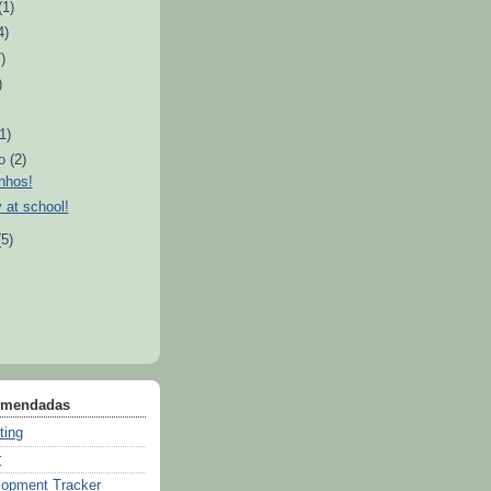
(1)
4)
7)
)
(1)
ro
(2)
nhos!
y at school!
(5)
comendadas
ting
r
lopment Tracker