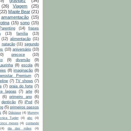
39)
gravidez
(34)
(26)
Viagem
(25)
(22)
Maple Bear
(21)
amamentação
(15)
rotina
(15)
sono
(15)
arenting
(14)
frases
a
(13)
família
(13)
(12)
alimentação
(11)
natação
(11)
segundo
os
(10)
aniversário
(10)
10)
precoce
(10)
to
(9)
diversão
(9)
aurinha
(8)
escola
(8)
bies
(8)
imaginação
(8)
berostar Premium
(7)
pline
(7)
TV shows
(7)
a
(7)
praia do forte
(7)
te lagoas
(7)
arte
(6)
(6)
primeiro ano
(6)
dentição
(5)
iPod
(5)
ing
(5)
primeiros passos
s
(5)
Diástase
(4)
Mummy
cnica Tupler
(4)
abc
(4)
cinco meses
(4)
contando
(4)
dia das mães
(4)