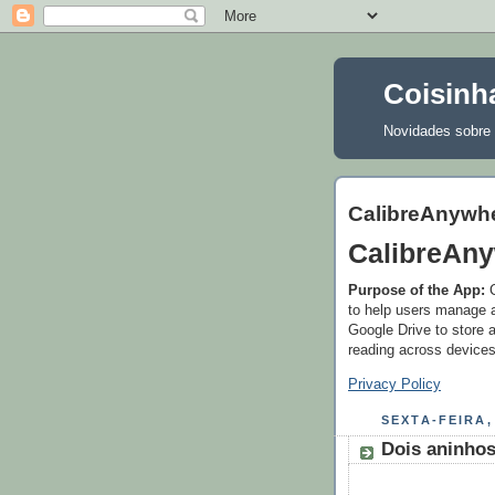
Coisinha
Novidades sobre 
CalibreAnywh
CalibreAn
Purpose of the App:
C
to help users manage a
Google Drive to store 
reading across devices
Privacy Policy
SEXTA-FEIRA,
Dois aninhos