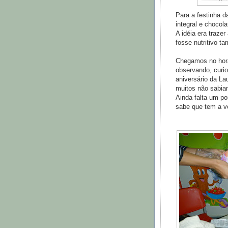
Para a festinha 
integral e chocol
A idéia era traze
fosse nutritivo t
Chegamos no horá
observando, curi
aniversário da La
muitos não sabiam
Ainda falta um po
sabe que tem a v