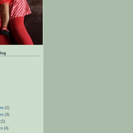
log
bro
(1)
bro
(3)
o
(1)
ro
(4)