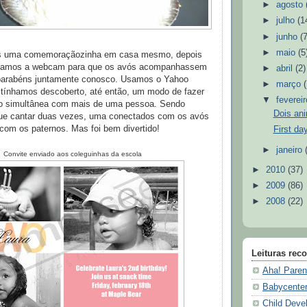
►
agosto
►
julho
(1
►
junho
(
►
maio
(5
os uma comemoraçãozinha em casa mesmo, depois
Ligamos a webcam para que os avós acompanhassem
►
abril
(2)
parabéns juntamente conosco. Usamos o Yahoo
►
março
tínhamos descoberto, até então, um modo de fazer
▼
feverei
o simultânea com mais de uma pessoa. Sendo
Dois ani
ue cantar duas vezes, uma conectados com os avós
com os paternos. Mas foi bem divertido!
First da
►
janeiro
Convite enviado aos coleguinhas da escola
►
2010
(37)
►
2009
(86)
►
2008
(22)
Leituras re
Aha! Paren
Babycente
Child Deve