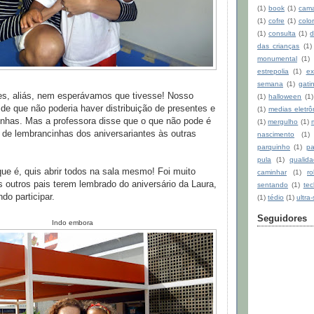
(1)
book
(1)
cam
(1)
cofre
(1)
color
(1)
consulta
(1)
d
das crianças
(1)
monumental
(1)
estrepolia
(1)
ex
semana
(1)
gati
es, aliás, nem esperávamos que tivesse! Nosso
(1)
halloween
(1)
de que não poderia haver distribuição de presentes e
(1)
medias eletrô
nhas. Mas a professora disse que o que não pode é
(1)
mergulho
(1)
o de lembrancinhas dos aniversariantes às outras
nascimento
(1)
parquinho
(1)
pa
pula
(1)
qualid
que é, quis abrir todos na sala mesmo! Foi muito
caminhar
(1)
ro
os outros pais terem lembrado do aniversário da Laura,
sentando
(1)
tec
o participar.
(1)
tédio
(1)
ultra
Seguidores
Indo embora