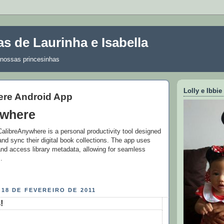
s de Laurinha e Isabella
nossas princesinhas
Lolly e Ibbie
ere Android App
ywhere
alibreAnywhere is a personal productivity tool designed
nd sync their digital book collections. The app uses
and access library metadata, allowing for seamless
.
 18 DE FEVEREIRO DE 2011
!