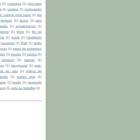
a
(1)
cesariana
(1)
chocolate
ir
(1)
compra
(1)
computador
e cabeça para baixo
(1)
dia
dinheiro
(1)
ducha
(1)
eixo
eixão
(1)
engatinhando
(1)
igente
(1)
febre
(1)
fim de
nha
(1)
grade
(1)
habilidade
havaiana
(1)
iPad
(1)
irmão
nicas
(1)
medo de estranhos
mico
(1)
movies
(1)
música
(1)
números
(1)
parque
(1)
rto
(1)
playground
(1)
pula-
ade de vida
(1)
reflexo de
lando
(1)
screen time
(1)
lado
(1)
tenda
(1)
trampolim
-som
(1)
volta ao trabalho
(1)