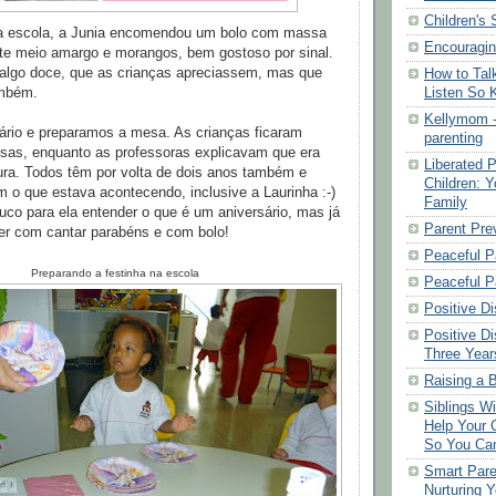
Children's 
da escola, a Junia encomendou um bolo com massa
Encouragin
ate meio amargo e morangos, bem gostoso por sinal.
r algo doce, que as crianças apreciassem, mas que
How to Talk
Listen So K
ambém.
Kellymom -
rio e preparamos a mesa. As crianças ficaram
parenting
osas, enquanto as professoras explicavam que era
Liberated P
ura. Todos têm por volta de dois anos também e
Children: Y
 o que estava acontecendo, inclusive a Laurinha :-)
Family
uco para ela entender o que é um aniversário, mas já
Parent Pre
er com cantar parabéns e com bolo!
Peaceful P
Preparando a festinha na escola
Peaceful P
Positive Di
Positive Di
Three Year
Raising a B
Siblings Wi
Help Your C
So You Can
Smart Pare
Nurturing Y