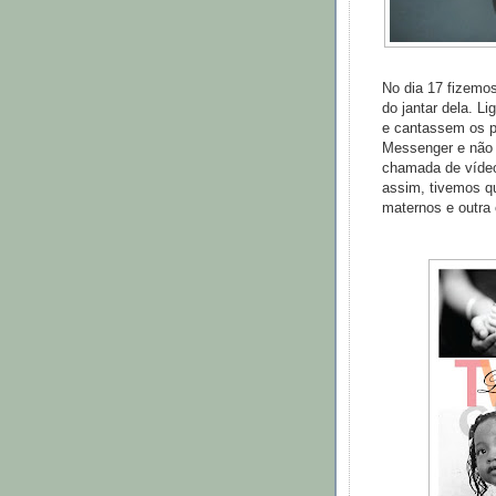
No dia 17 fizem
do jantar dela. 
e cantassem os 
Messenger e não 
chamada de víde
assim, tivemos q
maternos e outra 