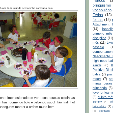
marcos
(
bilinguismo
Quase todo mundo sentadinho comendo bolo!
vocabulário
Férias
(18)
festas
(15)
Attachment P
(14)
Isabell
primeiro mês
disciplina
(11)
mês
(11)
Livr
passeio
(
comportamen
Nascimento L
high need ba
saúde
(8)
I
Positive Disci
bahia
(7)
prai
resort
(7)
se
minas gerais
brincando
(5)
love for learn
(5)
quinto mê
mente impressionado de ver todas aquelas coisinhas
Tummy
(4)
Té
inhas, comendo bolo e bebendo suco! Tão lindinho!
brincadeira
(4)
conseguem manter a ordem muito bem!
(4)
desfralde