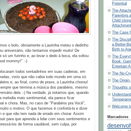
Potential
The Attach
Parenting 
Child Usin
Attachmen
The Case f
The Discip
a Better-B
mos o bolo, obviamente a Laurinha meteu o dedinho
Birth to Ag
eu aniversário, não tentamos impedir muito! De
i só um furinho e, ao levar o dedo à boca, ela soltou
The Everyth
ood mommy!" :-)
Book: Game
Entertain 
olocaram todos sentadinhos em suas cadeiras, em
The No-Cry 
adas, visto que não cabia todo mundo em uma só.
The Origin 
éns e, ao final, como de praxe, a Laurinha chorou!
Thoughts o
sempre que termina a música dos parabéns, mesmo
ersário dela :-) Na verdade, já notamos que, quando
Understand
melodia mais sentimental, ela parece ficar
Temperame
nal e chora. Mas, no caso de "Parabéns pra Você",
Welcome to
uito o motivo. O que fazemos é confortá-la e dizer
m e que não tem nada de errado em chorar. Assim
Marcadores
uir para que aprenda a lidar com seus sentimentos e
desenvol
pressá-los de forma saudável, sem culpa, por