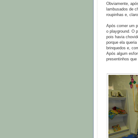
Obviamente, após
lambusados de ch
roupinhas e, clar
Após comer um po
o playground. O 
pois havia chovid
porque ela queria
brinquedos e, co
Após algum esforç
presentinhos que