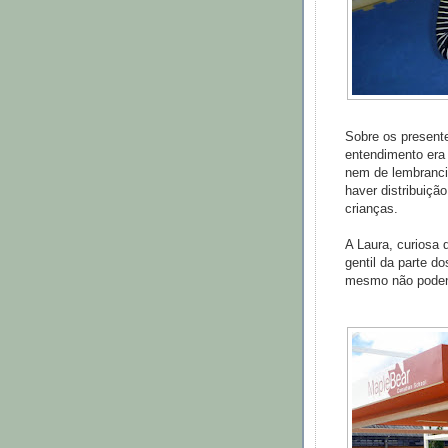
Sobre os present
entendimento era 
nem de lembranci
haver distribuiçã
crianças.
A Laura, curiosa 
gentil da parte d
mesmo não podend