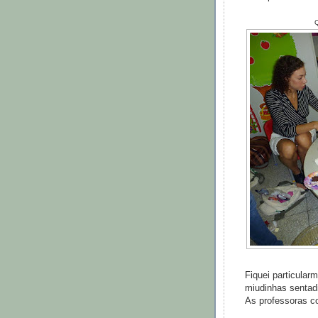
Fiquei particular
miudinhas sentad
As professoras 