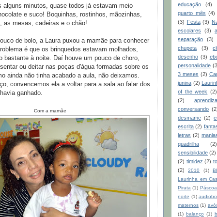
educação
(4)
 alguns minutos, quase todos já estavam meio
quarto mês
(4)
ocolate e suco! Boquinhas, rostinhos, mãozinhas,
(3)
Festa
(3)
Na
o, as mesas, cadeiras e o chão!
escolares
(3)
separação
(3)
uco de bolo, a Laura puxou a mamãe para conhecer
chupeta
(3)
c
problema é que os brinquedos estavam molhados,
desenho
(3)
eb
o bastante à noite. Daí houve um pouco de choro,
personalidade
(
 sentar ou deitar nas poças d'água formadas sobre os
3 meses
(2)
Ca
mo ainda não tinha acabado a aula, não deixamos.
junina
(2)
Laurin
o, convencemos ela a voltar para a sala ao falar dos
of the week
(2
 havia ganhado.
(2)
aprendiz
conversando
(2
Com a mamãe
desmame
(2)
e
escrita
(2)
fanta
letras
(2)
mania
quadrilha
(2)
sensibilidade
(2)
(2)
timidez
(2)
t
(2)
2010
(1)
B
Laurinha em Ca
Pirata
(1)
Páscoa
norte
(1)
audiobo
maternos
(1)
avó
(1)
balanço
(1)