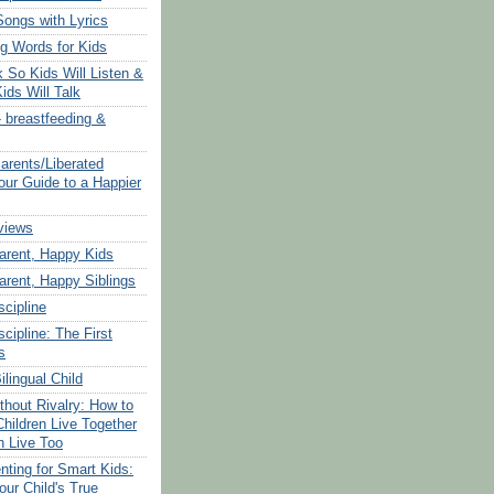
Songs with Lyrics
g Words for Kids
 So Kids Will Listen &
ids Will Talk
 breastfeeding &
arents/Liberated
our Guide to a Happier
views
arent, Happy Kids
arent, Happy Siblings
scipline
scipline: The First
s
ilingual Child
thout Rivalry: How to
hildren Live Together
 Live Too
nting for Smart Kids:
our Child's True