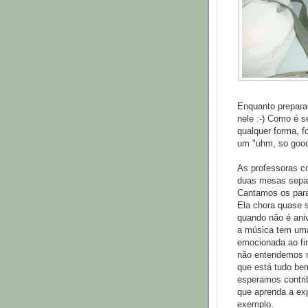
Enquanto prepara
nele :-) Como é s
qualquer forma, fo
um "uhm, so goo
As professoras c
duas mesas separ
Cantamos os parab
Ela chora quase 
quando não é aniv
a música tem uma 
emocionada ao fi
não entendemos m
que está tudo be
esperamos contrib
que aprenda a ex
exemplo.