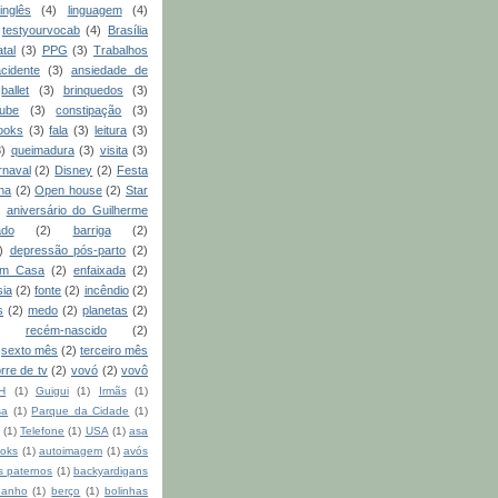
inglês
(4)
linguagem
(4)
testyourvocab
(4)
Brasília
tal
(3)
PPG
(3)
Trabalhos
acidente
(3)
ansiedade de
ballet
(3)
brinquedos
(3)
lube
(3)
constipação
(3)
ooks
(3)
fala
(3)
leitura
(3)
3)
queimadura
(3)
visita
(3)
rnaval
(2)
Disney
(2)
Festa
ha
(2)
Open house
(2)
Star
)
aniversário do Guilherme
ado
(2)
barriga
(2)
)
depressão pós-parto
(2)
m Casa
(2)
enfaixada
(2)
sia
(2)
fonte
(2)
incêndio
(2)
s
(2)
medo
(2)
planetas
(2)
recém-nascido
(2)
sexto mês
(2)
terceiro mês
orre de tv
(2)
vovó
(2)
vovô
H
(1)
Guigui
(1)
Irmãs
(1)
sa
(1)
Parque da Cidade
(1)
(1)
Telefone
(1)
USA
(1)
asa
oks
(1)
autoimagem
(1)
avós
s paternos
(1)
backyardigans
banho
(1)
berço
(1)
bolinhas