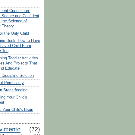
ment Connection:
a Secure and Confident
g the Science of
t Theory
or the Only Child
line Book: How to Have
ehaved Child From
e Ten
ing Toddler Activities
s And Projects That
And Educate
Discipline Solution
of Personality
n Breastfeeding
ing Your Child's
nt
 Your Child's Brain
vimento
(72)