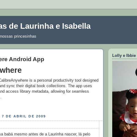
s de Laurinha e Isabella
nossas princesinhas
Lolly e Ibbie
ere Android App
ywhere
alibreAnywhere is a personal productivity tool designed
nd sync their digital book collections. The app uses
and access library metadata, allowing for seamless
.
 7 DE ABRIL DE 2009
a babá mesmo antes de a Laurinha nascer, lá pelo