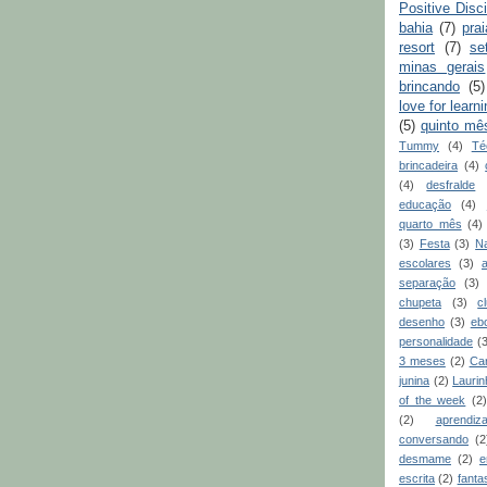
Positive Disci
bahia
(7)
prai
resort
(7)
se
minas gerais
brincando
(5)
love for learn
(5)
quinto mê
Tummy
(4)
Té
brincadeira
(4)
(4)
desfralde
educação
(4)
quarto mês
(4)
(3)
Festa
(3)
Na
escolares
(3)
separação
(3)
chupeta
(3)
c
desenho
(3)
eb
personalidade
(
3 meses
(2)
Ca
junina
(2)
Laurin
of the week
(2
(2)
aprendiz
conversando
(2
desmame
(2)
e
escrita
(2)
fanta