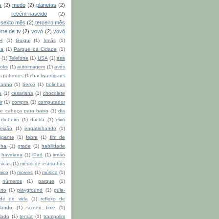
s
(2)
medo
(2)
planetas
(2)
recém-nascido
(2)
sexto mês
(2)
terceiro mês
orre de tv
(2)
vovó
(2)
vovô
H
(1)
Guigui
(1)
Irmãs
(1)
sa
(1)
Parque da Cidade
(1)
(1)
Telefone
(1)
USA
(1)
asa
oks
(1)
autoimagem
(1)
avós
s paternos
(1)
backyardigans
banho
(1)
berço
(1)
bolinhas
a
(1)
cesariana
(1)
chocolate
ir
(1)
compra
(1)
computador
e cabeça para baixo
(1)
dia
dinheiro
(1)
ducha
(1)
eixo
eixão
(1)
engatinhando
(1)
igente
(1)
febre
(1)
fim de
nha
(1)
grade
(1)
habilidade
havaiana
(1)
iPad
(1)
irmão
nicas
(1)
medo de estranhos
mico
(1)
movies
(1)
música
(1)
números
(1)
parque
(1)
rto
(1)
playground
(1)
pula-
ade de vida
(1)
reflexo de
lando
(1)
screen time
(1)
lado
(1)
tenda
(1)
trampolim