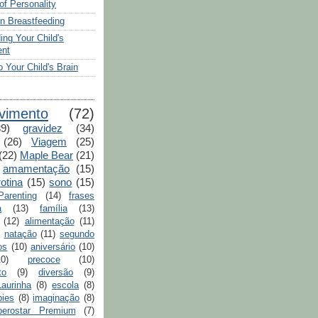
of Personality
n Breastfeeding
ing Your Child's
nt
 Your Child's Brain
vimento
(72)
39)
gravidez
(34)
(26)
Viagem
(25)
(22)
Maple Bear
(21)
amamentação
(15)
rotina
(15)
sono
(15)
arenting
(14)
frases
a
(13)
família
(13)
(12)
alimentação
(11)
natação
(11)
segundo
os
(10)
aniversário
(10)
10)
precoce
(10)
to
(9)
diversão
(9)
aurinha
(8)
escola
(8)
bies
(8)
imaginação
(8)
berostar Premium
(7)