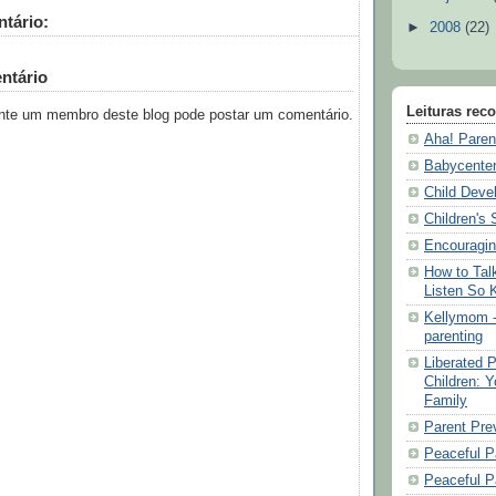
tário:
►
2008
(22)
ntário
Leituras re
te um membro deste blog pode postar um comentário.
Aha! Paren
Babycente
Child Deve
Children's 
Encouragin
How to Talk
Listen So K
Kellymom -
parenting
Liberated P
Children: Y
Family
Parent Pre
Peaceful P
Peaceful P