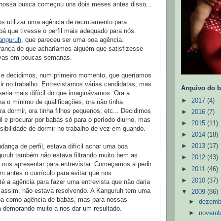
nossa busca começou uns dois meses antes disso...
os utilizar uma agência de recrutamento para
á que tivesse o perfil mais adequado para nós.
anguruh
, que pareceu ser uma boa agência.
ança de que acharíamos alguém que satisfizesse
ivas em poucas semanas.
l e decidimos, num primeiro momento, que queríamos
r no trabalho. Entrevistamos várias candidatas, mas
Arquivo do b
eria mais difícil do que imaginávamos. Ora a
►
2017
(4)
ha o mínimo de qualificações, ora não tinha
ra dormir, ora tinha filhos pequenos, etc... Decidimos
►
2016
(7)
fil e procurar por babás só para o período diurno, mas
►
2015
(11)
ibilidade de dormir no trabalho de vez em quando.
►
2014
(18)
►
2013
(17)
nça de perfil, estava difícil achar uma boa
guruh também não estava filtrando muito bem as
►
2012
(43)
 nos apresentar para entrevistar. Começamos a pedir
►
2011
(46)
 antes o currículo para evitar que nos
►
2010
(37)
é a agência para fazer uma entrevista que não daria
assim, não estava resolvendo. A Kanguruh tem uma
▼
2009
(86)
oa como agência de babás, mas para nossas
►
dezem
a demorando muito a nos dar um resultado.
►
novem