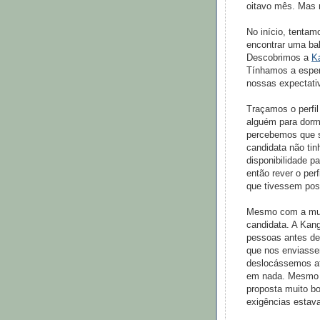
oitavo mês. Mas 
No início, tentam
encontrar uma bab
Descobrimos a
K
Tínhamos a esper
nossas expectat
Traçamos o perfi
alguém para dormi
percebemos que s
candidata não tin
disponibilidade pa
então rever o per
que tivessem poss
Mesmo com a muda
candidata. A Kan
pessoas antes de
que nos enviassem
deslocássemos at
em nada. Mesmo 
proposta muito b
exigências estav