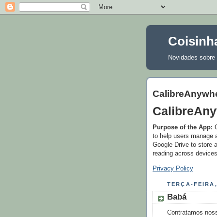
Coisinha
Novidades sobre 
CalibreAnywh
CalibreAn
Purpose of the App:
C
to help users manage a
Google Drive to store 
reading across devices
Privacy Policy
TERÇA-FEIRA,
Babá
Contratamos noss