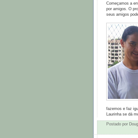
Começamos a entr
por amigos. O pr
seus amigos pode
fazemos e faz igu
Laurinha se dá m
Postado por
Doug