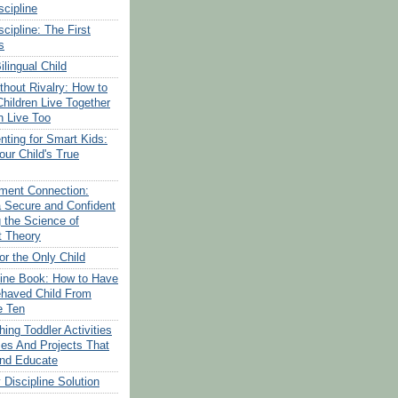
scipline
scipline: The First
s
ilingual Child
thout Rivalry: How to
hildren Live Together
 Live Too
nting for Smart Kids:
our Child's True
ment Connection:
a Secure and Confident
g the Science of
t Theory
or the Only Child
line Book: How to Have
ehaved Child From
e Ten
ing Toddler Activities
s And Projects That
And Educate
Discipline Solution