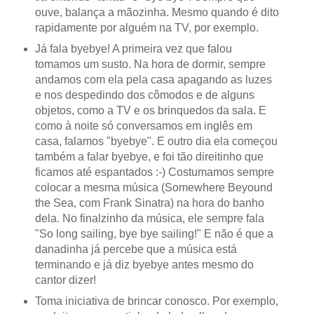
ouve, balança a mãozinha. Mesmo quando é dito
rapidamente por alguém na TV, por exemplo.
Já fala byebye! A primeira vez que falou
tomamos um susto. Na hora de dormir, sempre
andamos com ela pela casa apagando as luzes
e nos despedindo dos cômodos e de alguns
objetos, como a TV e os brinquedos da sala. E
como à noite só conversamos em inglês em
casa, falamos "byebye". E outro dia ela começou
também a falar byebye, e foi tão direitinho que
ficamos até espantados :-) Costumamos sempre
colocar a mesma música (Somewhere Beyound
the Sea, com Frank Sinatra) na hora do banho
dela. No finalzinho da música, ele sempre fala
"So long sailing, bye bye sailing!" E não é que a
danadinha já percebe que a música está
terminando e já diz byebye antes mesmo do
cantor dizer!
Toma iniciativa de brincar conosco. Por exemplo,